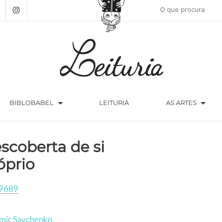
arrow_drop_down
arrow_drop_down
BIBLOBABEL
LEITURIA
AS ARTES
scoberta de si
óprio
9689
imir Savchenko