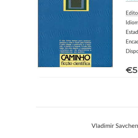
Edit
Idio
Estad
Enca
Dispo
€5
Vladimir Savchenk