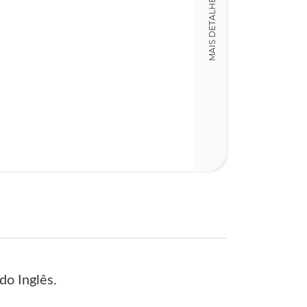
MAIS DETALHES
LT019689
Detalhes físico
Dimensões
11,00 x 19,00 x
Nº Páginas
239
do Inglês.