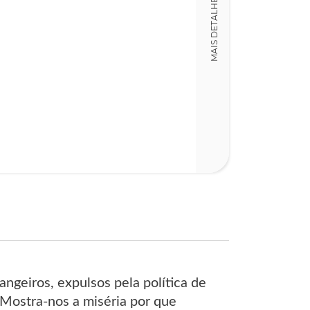
MAIS DETALHES
14,00 x 19,00 x
Nº Páginas
448
ngeiros, expulsos pela política de
 Mostra-nos a miséria por que