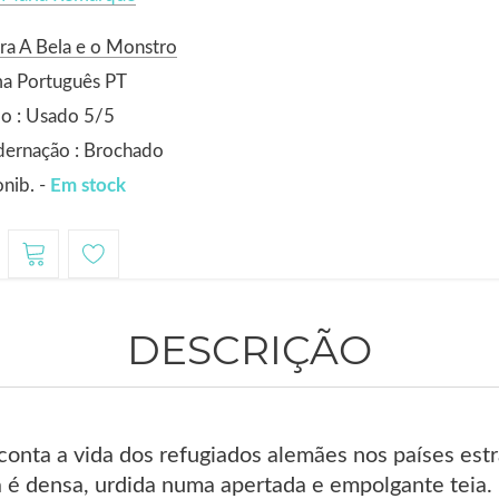
ra A Bela e o Monstro
ma Português PT
o : Usado 5/5
dernação : Brochado
nib. -
Em stock
DESCRIÇÃO
onta a vida dos refugiados alemães nos países estra
va é densa, urdida numa apertada e empolgante teia.