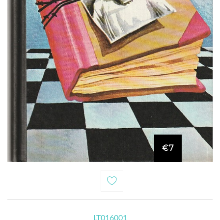
€7
LT016001