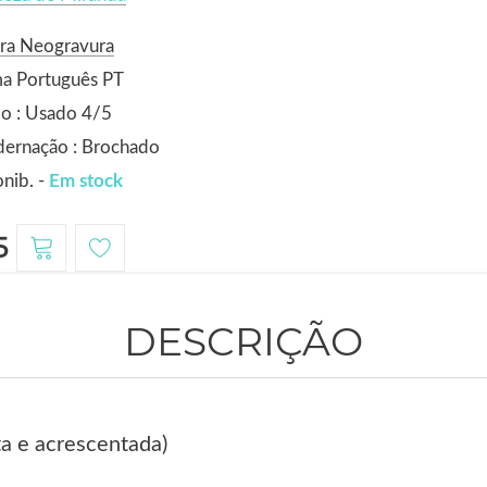
ora Neogravura
ma Português PT
o : Usado 4/5
dernação : Brochado
nib. -
Em stock
5
DESCRIÇÃO
ta e acrescentada)