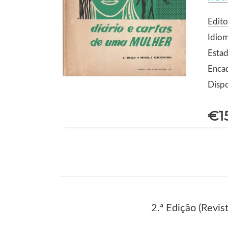
Edit
Idio
Estad
Enca
Dispo
€1
2.ª Edição (Revis