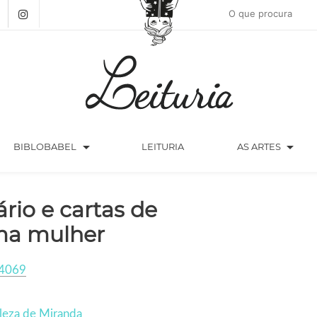
arrow_drop_down
arrow_drop_down
BIBLOBABEL
LEITURIA
AS ARTES
ário e cartas de
a mulher
4069
lleza de Miranda