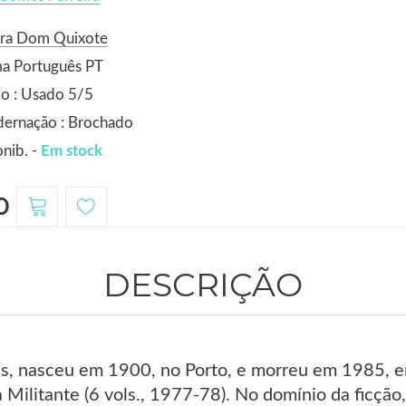
ora Dom Quixote
ma Português PT
o : Usado 5/5
dernação : Brochado
nib. -
Em stock
0
DESCRIÇÃO
ês, nasceu em 1900, no Porto, e morreu em 1985, e
a Militante (6 vols., 1977-78). No domínio da ficç