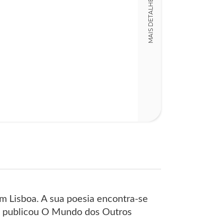
MAIS DETALHES
13,00 x 21,00 x
Nº Páginas
223
m Lisboa. A sua poesia encontra-se
ão, publicou O Mundo dos Outros