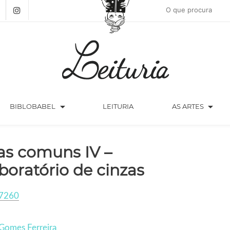
arrow_drop_down
arrow_drop_down
BIBLOBABEL
LEITURIA
AS ARTES
as comuns IV –
boratório de cinzas
7260
Gomes Ferreira