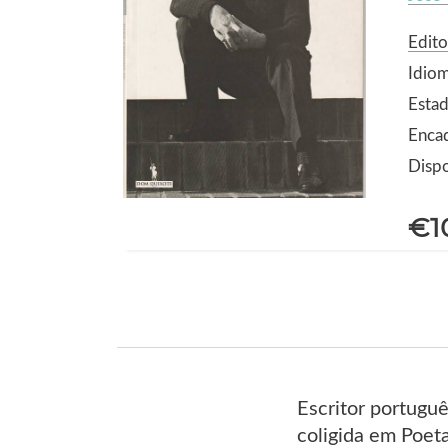
Edit
Idio
Estad
Enca
Dispo
€1
Escritor portugu
coligida em Poet