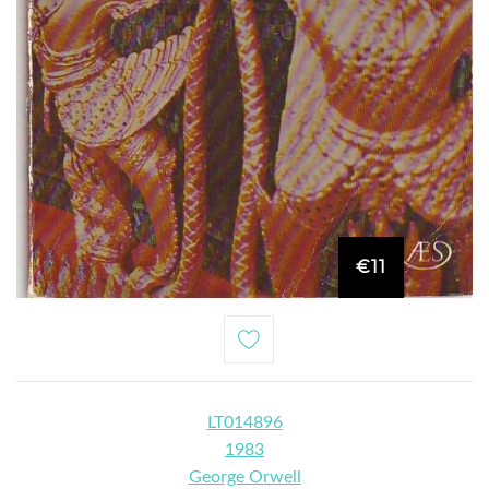
€11
LT014896
1983
George Orwell