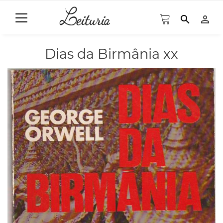
search
person_outline
Dias da Birmânia xx