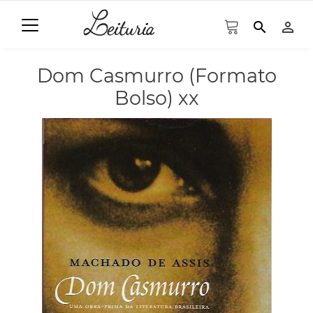
search
person_outline
Dom Casmurro (Formato
Bolso) xx