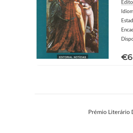
Edito
Idio
Estad
Enca
Dispo
€6
Prémio Literário 