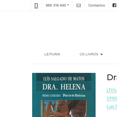
966 316 945 *
Contactos
arrow_drop_down
(CURRENT)
LEITURIA
OS LIVROS
Dr
LT01
1990
Luís 