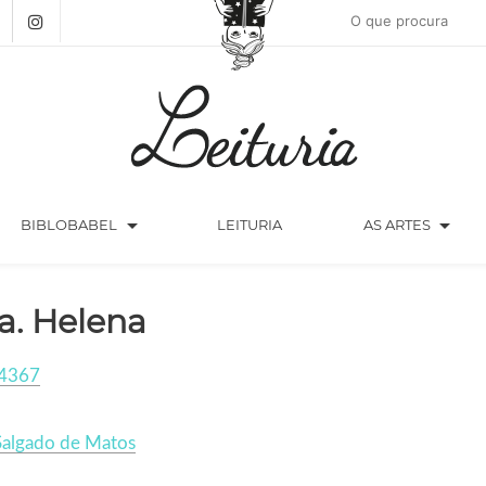
arrow_drop_down
arrow_drop_down
BIBLOBABEL
LEITURIA
AS ARTES
a. Helena
4367
Salgado de Matos