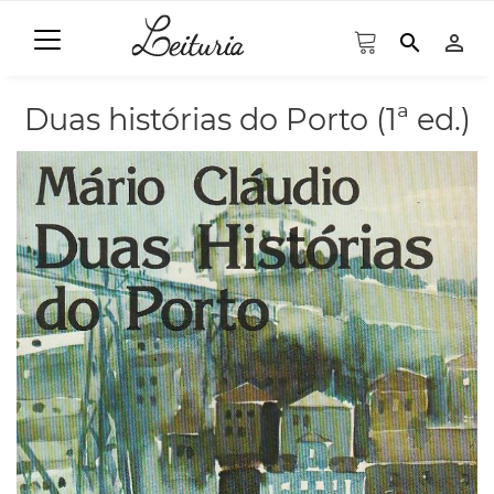
search
person_outline
Duas histórias do Porto (1ª ed.)