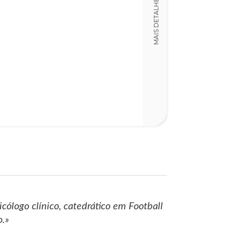
MAIS DETALHES
Detalhes físico
Dimensões
13,00 x 21,00 x
Nº Páginas
108
cólogo clínico, catedrático em Football
o.»