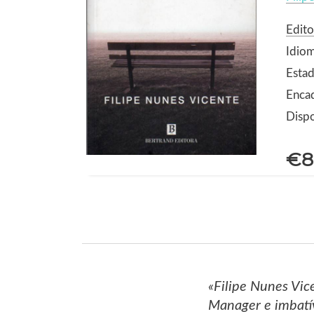
Edito
Idio
Estad
Enca
Dispo
€8
«Filipe Nunes Vice
Manager e imbatív