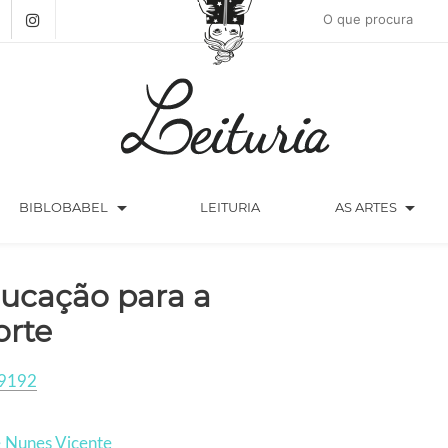
arrow_drop_down
arrow_drop_down
BIBLOBABEL
LEITURIA
AS ARTES
ucação para a
rte
9192
e Nunes Vicente