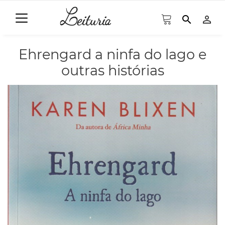
search
person_outline
Ehrengard a ninfa do lago e
outras histórias