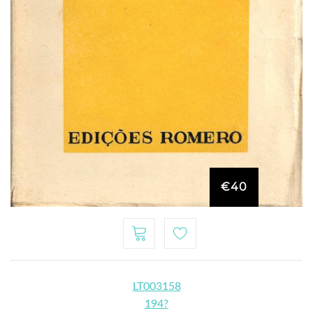
€40
LT003158
194?