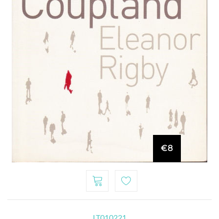
€8
LT010221