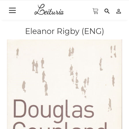
search
person_outline
Eleanor Rigby (ENG)