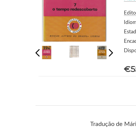
Edito
Idio
Estad
Enca
Dispo
€5
Tradução de Már