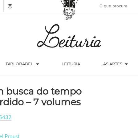
arrow_drop_down
arrow_drop_down
BIBLOBABEL
LEITURIA
AS ARTES
 busca do tempo
rdido – 7 volumes
5432
l Proust