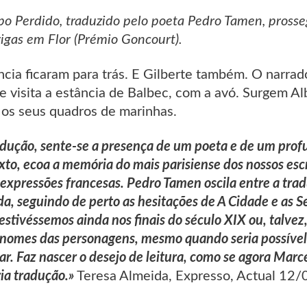
o Perdido, traduzido pelo poeta Pedro Tamen, pross
gas em Flor (Prémio Goncourt).
ncia ficaram para trás. E Gilberte também. O narrad
e visita a estância de Balbec, com a avó. Surgem Al
m os seus quadros de marinhas.
adução, sente-se a presença de um poeta e de um prof
to, ecoa a memória do mais parisiense dos nossos escr
expressões francesas. Pedro Tamen oscila entre a tr
ida, seguindo de perto as hesitações de A Cidade e as 
estivéssemos ainda nos finais do século XIX ou, talvez
s nomes das personagens, mesmo quando seria possível t
r. Faz nascer o desejo de leitura, como se agora Marc
ia tradução.»
Teresa Almeida, Expresso, Actual 12