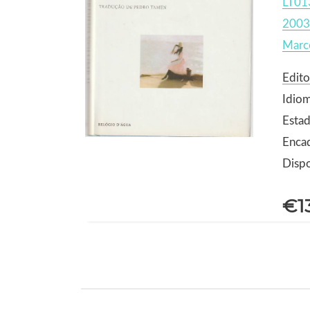
LT01
2003
Marce
Edito
Idio
Estad
Encad
Dispo
€1