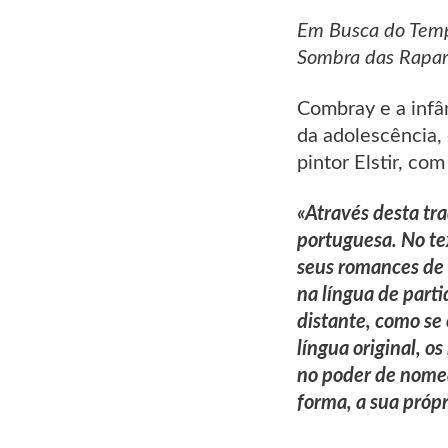
Em Busca do Temp
Sombra das Rapari
Combray e a infâ
da adolescência, 
pintor Elstir, co
«Através desta tr
portuguesa. No tex
seus romances de 
na língua de part
distante, como se 
língua original, o
no poder de nomea
forma, a sua própr