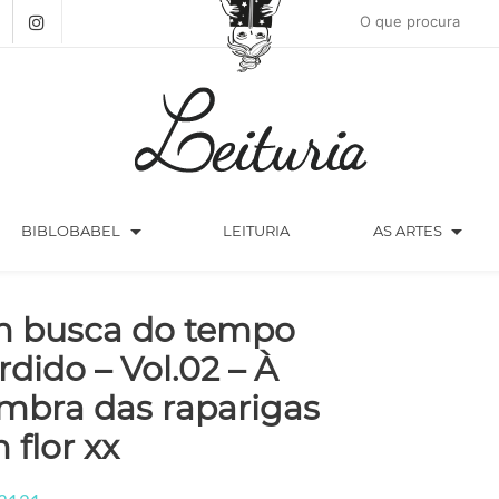
arrow_drop_down
arrow_drop_down
BIBLOBABEL
LEITURIA
AS ARTES
 busca do tempo
rdido – Vol.02 – À
mbra das raparigas
 flor xx