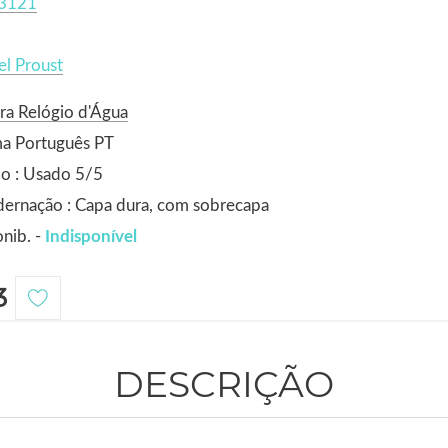
3121
l Proust
ra Relógio d'Água
ma Português PT
o : Usado 5/5
ernação : Capa dura, com sobrecapa
nib. -
Indisponível
3
DESCRIÇÃO