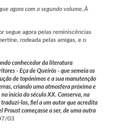
egue agora com o segundo volume, À
or segue agora pelas reminiscências
bertine, rodeada pelas amigas, e o
undo conhecedor da literatura
itores - Eça de Queirós - que semeia os
adução de topónimos e a sua manutenção
Serras, criando uma atmosfera próxima e
, no início do século XX. Conserva, na
raduzi-los, fiel a um autor que acredita
el Proust começasse a ser, de uma outra
/07/03