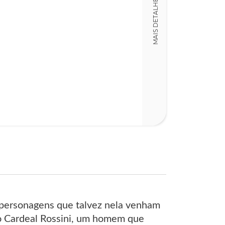
MAIS DETALHES
LT004419
Detalhes físico
Dimensões
14,00 x 21,00 x
Nº Páginas
300
s personagens que talvez nela venham
, o Cardeal Rossini, um homem que