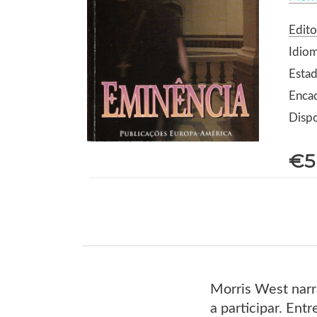
Edit
Idio
Estad
Enca
Dispo
€5
Morris West narr
a participar. Ent