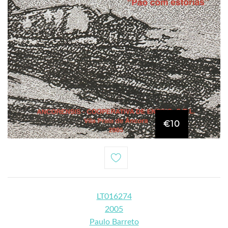
€10
LT016274
2005
Paulo Barreto