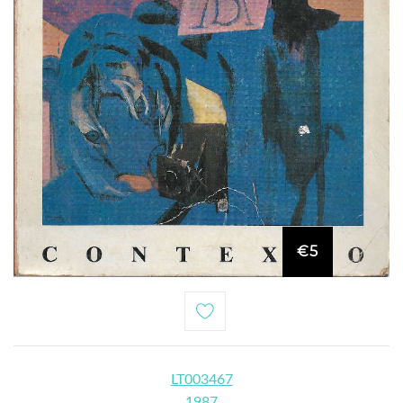
€5
LT003467
1987