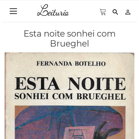
search
person_outline
Esta noite sonhei com
Brueghel