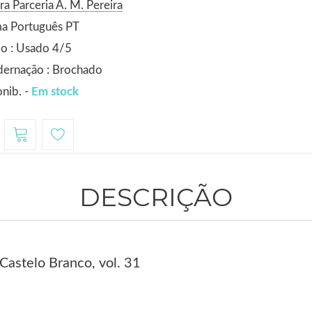
ra Parceria A. M. Pereira
ma Português PT
o : Usado 4/5
dernação : Brochado
nib. -
Em stock
DESCRIÇÃO
Castelo Branco, vol. 31