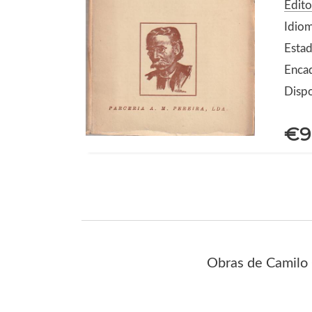
Edito
Idio
Estad
Enca
Dispo
€9
Obras de Camilo 