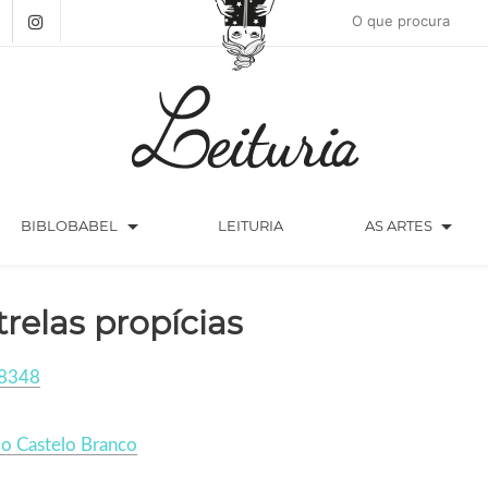
arrow_drop_down
arrow_drop_down
BIBLOBABEL
LEITURIA
AS ARTES
trelas propícias
8348
o Castelo Branco