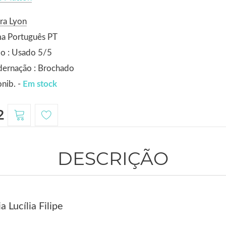
ra Lyon
ma Português PT
o : Usado 5/5
dernação : Brochado
nib. -
Em stock
2
DESCRIÇÃO
 Lucília Filipe