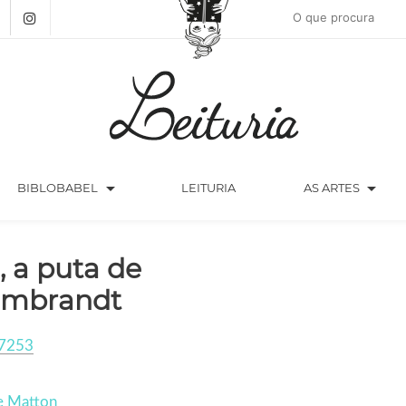
arrow_drop_down
arrow_drop_down
BIBLOBABEL
LEITURIA
AS ARTES
, a puta de
mbrandt
7253
e Matton