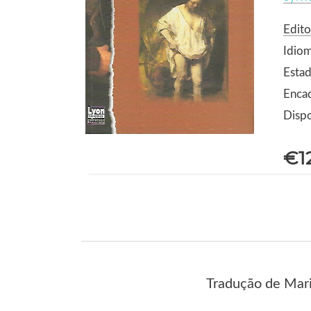
Edito
Idio
Estad
Enca
Dispo
€1
Tradução de Maria