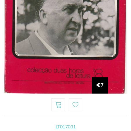
€7
LT017031