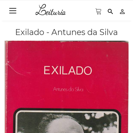
search
person_outline
Exilado - Antunes da Silva