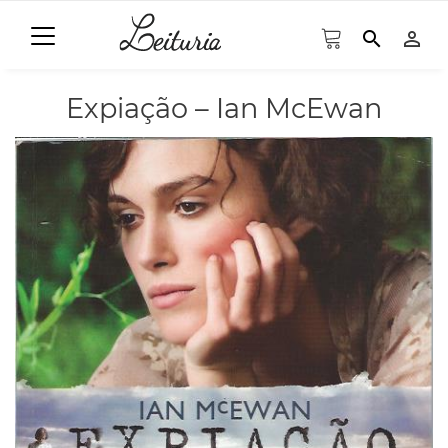
search
person_outline
Expiação – Ian McEwan