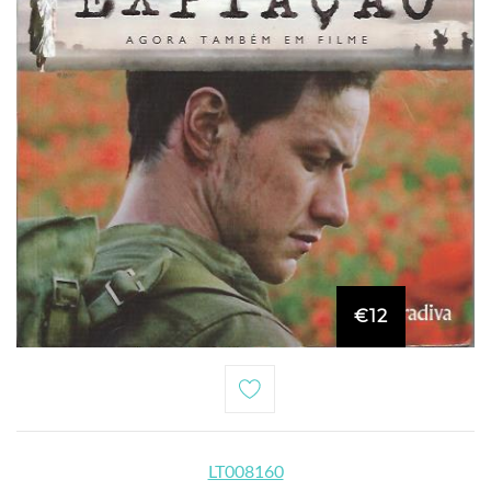
€12
LT008160