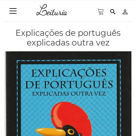
search
person_outline
Explicações de português
explicadas outra vez