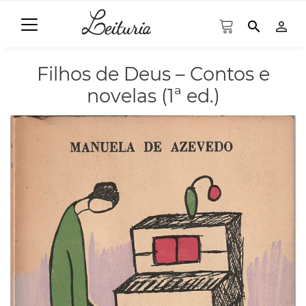
search
person_outline
Filhos de Deus – Contos e
novelas (1ª ed.)