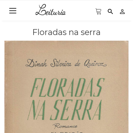
search
person_outline
Floradas na serra