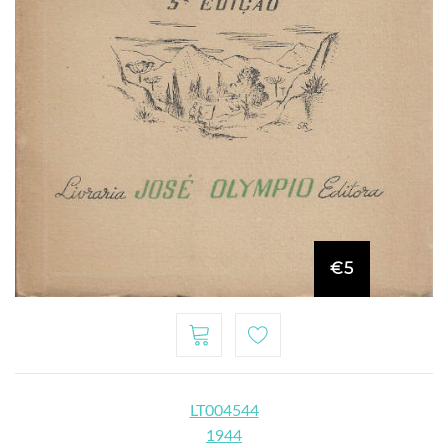
€5
LT004544
1944