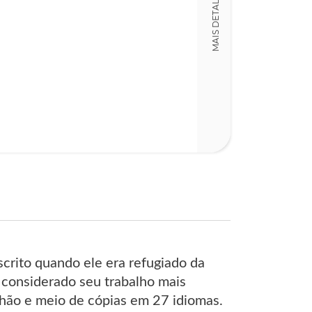
MAIS DETALHES
Carlos Rafael
Código
LT019096
Detalhes físico
Dimensões
14,00 x 20,00 x
Nº Páginas
238
crito quando ele era refugiado da
é considerado seu trabalho mais
hão e meio de cópias em 27 idiomas.