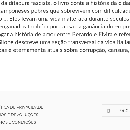
da ditadura fascista, o livro conta a história da c
camponeses pobres que sobrevivem com dificuldade e
... Eles levam uma vida inalterada durante séculos 
e enganados também por causa da ganância do empres
ngar a história de amor entre Berardo e Elvira e ref
 Silone descreve uma seção transversal da vida itali
das e eternamente atuais sobre corrupção, censura, 
ÍTICA DE PRIVACIDADE
966 
IOS E DEVOLUÇÕES
MOS E CONDIÇÕES