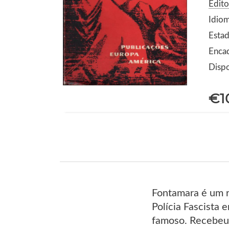
Edit
Idio
Estad
Enca
Dispo
€1
Fontamara é um r
Polícia Fascista 
famoso. Recebeu 