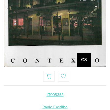
€8
LT005353
Paulo Castilho