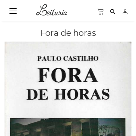
search
person_outline
Fora de horas