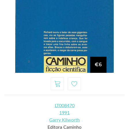
€6
LT008470
1991
Garry Kilworth
Editora Caminho