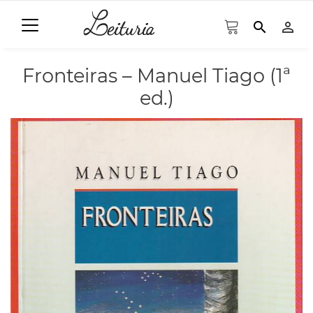
search
person_outline
Fronteiras – Manuel Tiago (1ª
ed.)