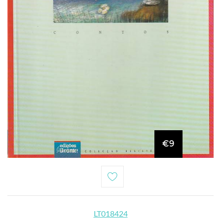
€9
LT018424