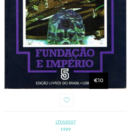
€10
LT018507
1999