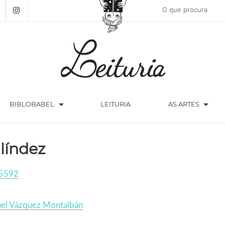
arrow_drop_down
arrow_drop_down
BIBLOBABEL
LEITURIA
AS ARTES
líndez
5592
el Vázquez Montalbán