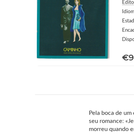
Edit
Idio
Estad
Enca
Dispo
€9
Pela boca de um 
seu romance: «Je
morreu quando er