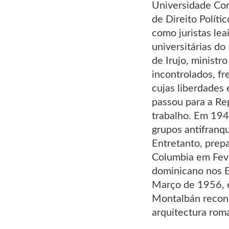
Universidade Com
de Direito Políti
como juristas le
universitárias d
de Irujo, ministr
incontrolados, fr
cujas liberdades
passou para a Re
trabalho. Em 194
grupos antifranq
Entretanto, prepa
Columbia em Feve
dominicano nos E
Março de 1956, e
Montalbán recons
arquitectura rom