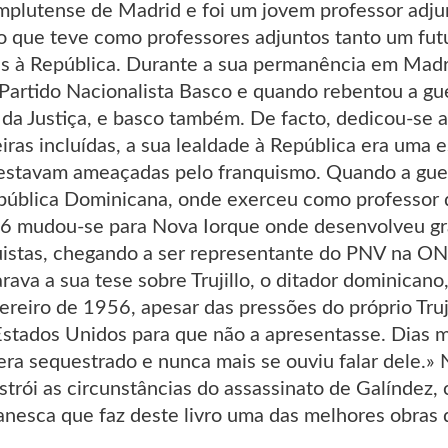
plutense de Madrid e foi um jovem professor adju
co que teve como professores adjuntos tanto um futu
ais à República. Durante a sua permanência em Madr
o Partido Nacionalista Basco e quando rebentou a g
o da Justiça, e basco também. De facto, dedicou-se a
eiras incluídas, a sua lealdade à República era uma 
 estavam ameaçadas pelo franquismo. Quando a guerr
pública Dominicana, onde exerceu como professor d
6 mudou-se para Nova Iorque onde desenvolveu gr
uistas, chegando a ser representante do PNV na O
rava a sua tese sobre Trujillo, o ditador dominican
reiro de 1956, apesar das pressões do próprio Truj
stados Unidos para que não a apresentasse. Dias m
ra sequestrado e nunca mais se ouviu falar dele.
trói as circunstâncias do assassinato de Galíndez
anesca que faz deste livro uma das melhores obras 