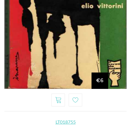
€6
LT018755