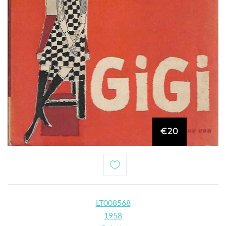
€20
LT008568
1958