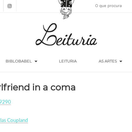
arrow_drop_down
arrow_drop_down
BIBLOBABEL
LEITURIA
AS ARTES
rlfriend in a coma
9290
las Coupland