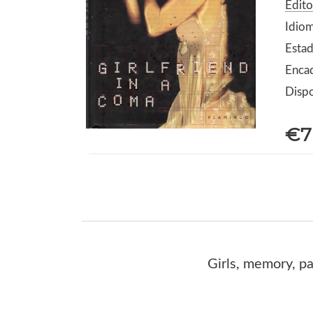
Edito
Idiom
Estad
Encad
Dispo
€7
Girls, memory, pa