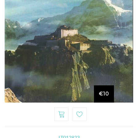
€10
LT012823