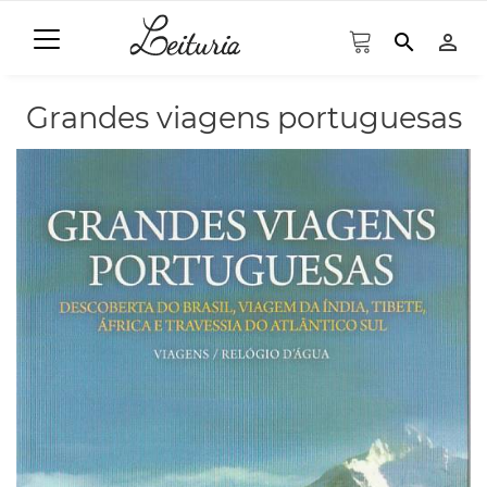
search
person_outline
Grandes viagens portuguesas