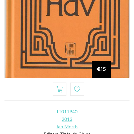
€15
LT011940
2013
Jan Morris