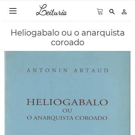
search
person_outline
Heliogabalo ou o anarquista
coroado