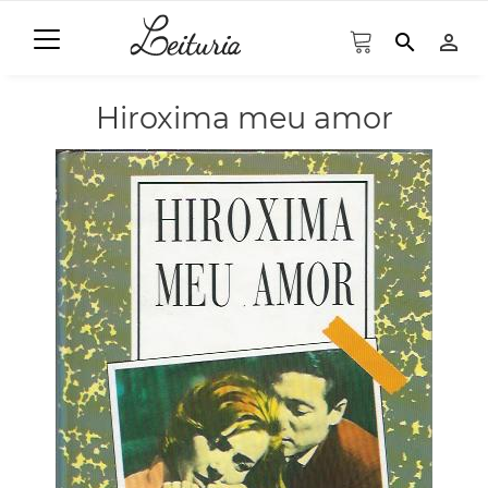
search
person_outline
Hiroxima meu amor