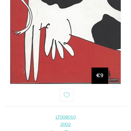
€9
LT008010
2002