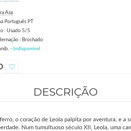
ra Asa
ma Português PT
o : Usado 5/5
dernação : Brochado
nib. -
Indisponível
0
DESCRIÇÃO
erro, o coração de Leola palpita por aventura, e a
berdade. Num tumultuoso século XII, Leola, uma c