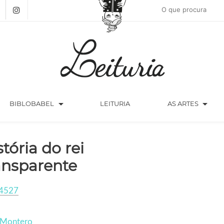
arrow_drop_down
arrow_drop_down
BIBLOBABEL
LEITURIA
AS ARTES
stória do rei
ansparente
4527
 Montero