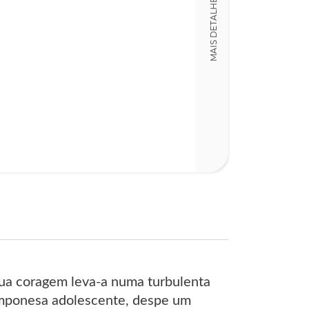
MAIS DETALHES
LT004527
ISBN
978972414872
Detalhes físico
Dimensões
15,00 x 23,00 x
Nº Páginas
440
 sua coragem leva-a numa turbulenta
amponesa adolescente, despe um