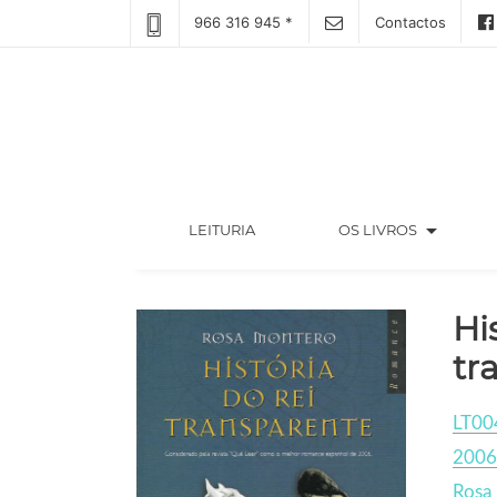
966 316 945 *
Contactos
arrow_drop_down
(CURRENT)
LEITURIA
OS LIVROS
Hi
tr
LT00
2006
Rosa