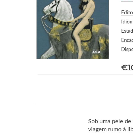
Edito
Idio
Estad
Enca
Dispo
€1
Sob uma pele de f
viagem rumo à li