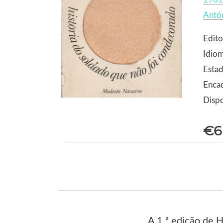
Antó
Edito
Idio
Estad
Enca
Dispo
€6
A 1.ª edição de H