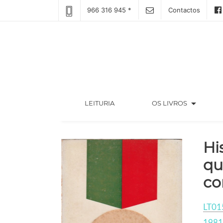
966 316 945 *
Contactos
arrow_drop_down
(CURRENT)
LEITURIA
OS LIVROS
Hi
qu
co
LT01
1981