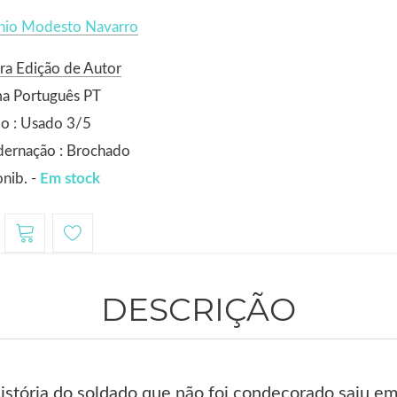
nio Modesto Navarro
ra Edição de Autor
ma Português PT
o : Usado 3/5
dernação : Brochado
nib. -
Em stock
DESCRIÇÃO
istória do soldado que não foi condecorado saiu em