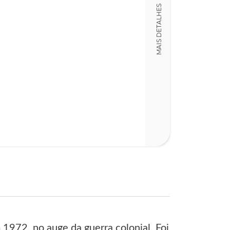
LT015807
MAIS DETALHES
Detalhes físico
Dimensões
12,00 x 18,00 x
Nº Páginas
108
 1972, no auge da guerra colonial. Foi