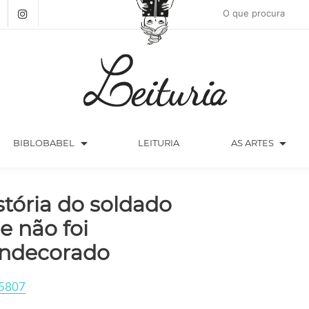
arrow_drop_down
arrow_drop_down
BIBLOBABEL
LEITURIA
AS ARTES
stória do soldado
e não foi
ndecorado
5807