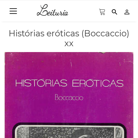
search
person_outline
Histórias eróticas (Boccaccio)
xx