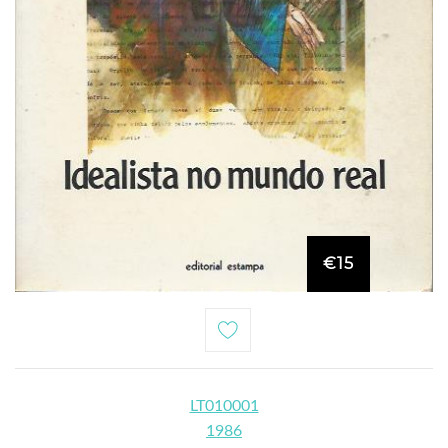
€15
LT010001
1986