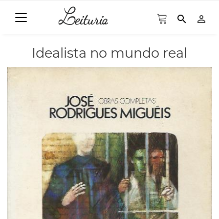
search
person_outline
Idealista no mundo real