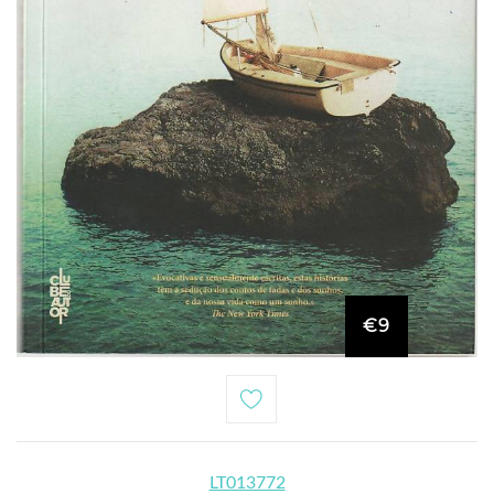
€9
LT013772