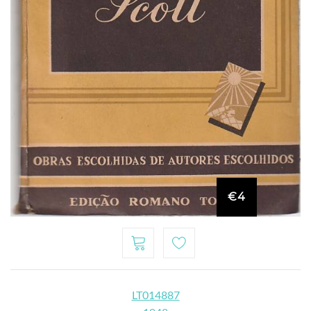
€4
LT014887