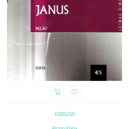
€5
LT005719
Alcino Viana