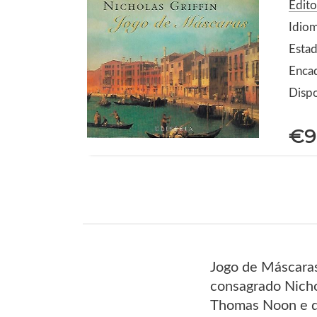
Edito
Idio
Estad
Enca
Dispo
€9
Jogo de Máscaras,
consagrado Nichol
Thomas Noon e do 