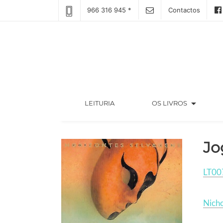
966 316 945 *
Contactos
arrow_drop_down
(CURRENT)
LEITURIA
OS LIVROS
Jo
LT00
Nicho