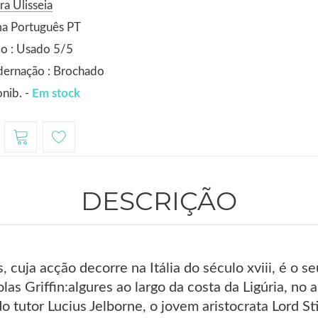
ra Ulisseia
ma Português PT
o : Usado 5/5
dernação : Brochado
nib. -
Em stock
DESCRIÇÃO
 cuja acção decorre na Itália do século xviii, é o 
as Griffin:algures ao largo da costa da Ligúria, n
tutor Lucius Jelborne, o jovem aristocrata Lord Sti