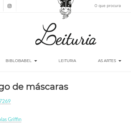
arrow_drop_down
arrow_drop_down
BIBLOBABEL
LEITURIA
AS ARTES
go de máscaras
7269
las Griffin