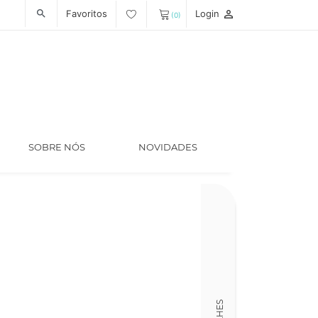
Favoritos
Login
person_outline
search
(0)
SOBRE NÓS
NOVIDADES
Código
LT007269