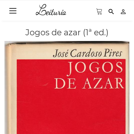
search
person_outline
Jogos de azar (1ª ed.)