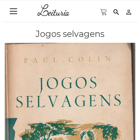
search
person_outline
Jogos selvagens