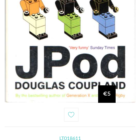
€5
LT018611